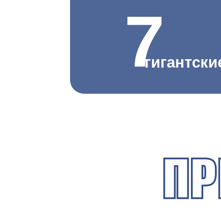
7
гигантски