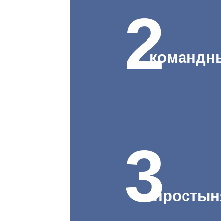
2
командн
3
проcтын