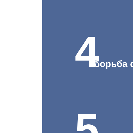
4
борьба 
5