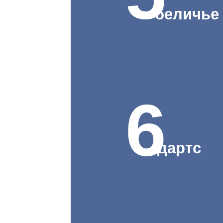
беличье
6
дартс