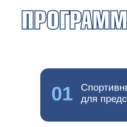
Спортивн
01
для пред