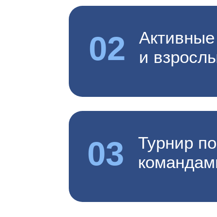
Активные
02
и взросл
Турнир п
03
командам